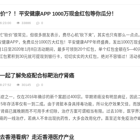
利得集团金融科技板...
价”？！平安健康APP 1000万现金红包等你瓜分！
6:23:00
33886
0
忙“砍价”很常见，但很多朋友表示，费尽心机“砍下来”，其实也只有那么一点点
健康APP，免费瓜分1000万大红包！平安健康APP年终盛典，发出1000万现
2月1日至2020年1月8日活动期间，最多可领到20个红包，单个红包金额在5—40
！红包累积到30元就可提现到银行卡，切切实实的大红包，绝对不容错过！活动
轻松几...
一起了解免疫配合标靶治疗肾癌
8:27:52
30145
0
症之一，仅在2016年确诊的新个案超过400宗。早期肾癌没有明显病征，因此
，5年存活率仅有一到二成。由于肾脏本身具排毒功能，所以化疗效果欠佳，而
肾癌已属晚期而不可用手术切除，治疗方案可谓相当有限。过去10年，医学界
为晚期肾癌的一线治疗，若病人不幸出现抗药性，大多会改用化疗。直至近年免疫治疗
2015年，免疫治疗药-...
去香港看病？走近香港医疗产业