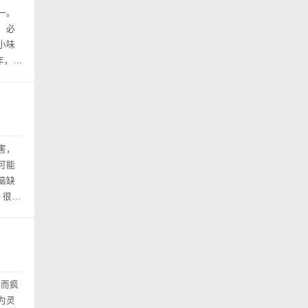
一。
，必
小味
年，第
害，
可能
脑缺
。很多
饮而疯
为灵