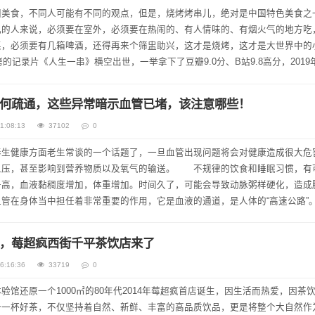
国美食，不同人可能有不同的观点，但是，烧烤烤串儿，绝对是中国特色美食之
儿的人来说，必须要在室外，必须要在热闹的、有人情味的、有烟火气的地方吃
桌，必须要有几箱啤酒，还得再来个筛盅助兴，这才是烧烤，这才是大世界中的
烤的记录片《人生一串》横空出世，一举拿下了豆瓣9.0分、B站9.8高分，2019
播放量竟高达1亿之多。要说《人生一串...
何疏通，这些异常暗示血管已堵，该注意哪些！
1:08:13
37102
0
健康方面老生常谈的一个话题了，一旦血管出现问题将会对健康造成很大危
血压，甚至影响到营养物质以及氧气的输送。 不规律的饮食和睡眠习惯，有
升高，血液黏稠度增加，体重增加。时间久了，可能会导致动脉粥样硬化，造成
管在身体当中担任着非常重要的作用，它是血液的通道，是人体的“高速公路”
动脉硬化. 下面我们就来了解一下出现哪些异常的...
，莓超疯西街千平茶饮店来了
6:16:36
33719
0
验馆还原一个1000㎡的80年代2014年莓超疯首店诞生，因生活而热爱，因茶
予一杯好茶，不仅坚持着自然、新鲜、丰富的高品质饮品，更是将整个大自然作