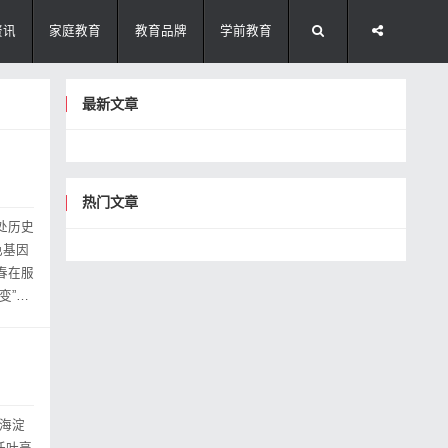
资讯
家庭教育
教育品牌
学前教育
最新文章
热门文章
处历史
色基因
春在服
变”开
•海淀