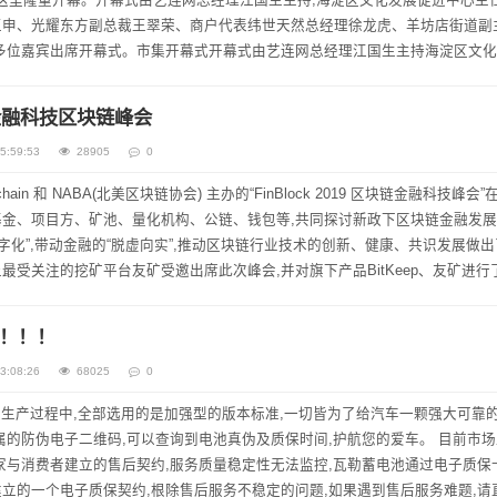
集在这里隆重开幕。开幕式由艺连网总经理江国生主持,海淀区文化发展促进中心主
王申、光耀东方副总裁王翠荣、商户代表纬世天然总经理徐龙虎、羊坊店街道副
多位嘉宾出席开幕式。市集开幕式开幕式由艺连网总经理江国生主持海淀区文
淀区商务局副局长王申致辞光...
金融科技区块链峰会
5:59:53
28905
0
ckchain 和 NABA(北美区块链协会) 主办的“FinBlock 2019 区块链金融科技峰会
金、项目方、矿池、量化机构、公链、钱包等,共同探讨新政下区块链金融发
字化”,带动金融的“脱虚向实”,推动区块链行业技术的创新、健康、共识发展做
最受关注的挖矿平台友矿受邀出席此次峰会,并对旗下产品BitKeep、友矿进行
！！！
3:08:26
68025
0
计及生产过程中,全部选用的是加强型的版本标准,一切皆为了给汽车一颗强大可靠的
属的防伪电子二维码,可以查询到电池真伪及质保时间,护航您的爱车。 目前市
家与消费者建立的售后契约,服务质量稳定性无法监控,瓦勒蓄电池通过电子质保
立的一个电子质保契约,根除售后服务不稳定的问题,如果遇到售后服务难题,请