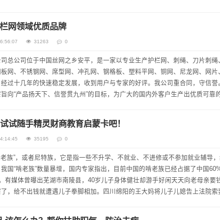
间介入售后流...
栏网领域优质品牌
6:56:07
31263
0
公司总公司位于中国丝网之乡安平，是一家以专业生产护栏网、刺绳、刀片刺绳
钢板网、不锈钢网、席型网、冲孔网、钢格板、塑料平网、铜网、尼龙网、网片
。经过十几年的快速稳定发展，收到用户与专家的好评。我公司重合同，守信誉
旨向“产品扬天下、信誉贯九州”的目标，为广大的国内外客户生产出优质可靠
客户前来洽谈业务，我们将以优良的产品和完善的售后服...
”，试试随手精灵财商教育启蒙卡吧！
4:14:45
35195
0
“傍老族”，或者尼特族，它是指一些不升学、不就业、不进修或不参加就业辅导
我国“啃老族”数量暴增，国内专家指出，目前中国的啃老族已经占据了中国60
象。有媒体曾曝出芜湖市南陵县，40岁儿子身体健壮却游手好闲天天向老母亲要
了，给不出钱就遭遇儿子拳脚相加。四川绵阳的王大妈将儿子儿媳告上法院索要
什么当今社会出现这么多“...