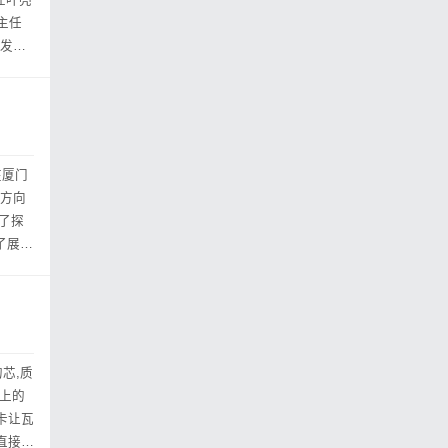
任叶亮
主任
化发展
”在厦门
展方向
出了探
了展
芯,质
场上的
卡让瓦
直接与