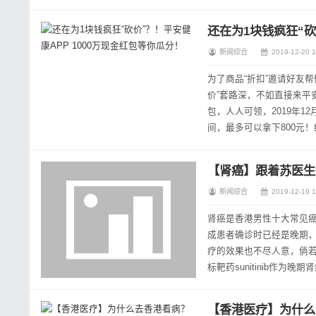
奖，体现了亚太财富论坛对
还在为1块钱疯狂“砍
新闻综合
2019-12-20 1
为了商品“折扣”邀请好友帮
价”套路深，不如直接来平安
包，人人可领，2019年1
间，最多可以拿下800元
式很简单，想要拿到大红包，
【肾癌】跟着苏医生
新闻综合
2019-12-19 1
肾癌是香港男性十大常见癌
成患者确诊时已经是晚期
疗的效果也不尽人意，倘若
标靶药sunitinib作
终于为晚期肾癌治疗带来突破。
【香港医疗】为什么