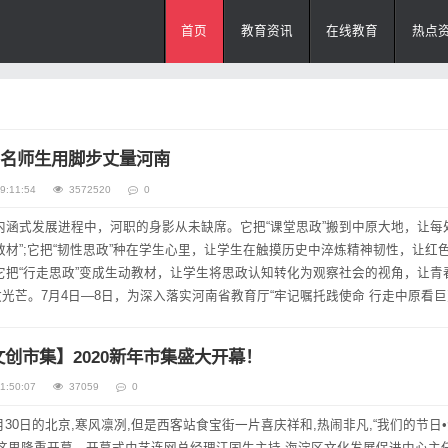
首页
教育资讯
在线教育
热点
0名师生用脚步丈量河南
9:11:54
3572520
0
内涵式发展进程中，河职的身影从未缺席。它把“课堂思政”搬到中原大地，让每
教材”;它把“韧性思政”种在学生心里，让学生在触摸历史中淬炼精神韧性，让红
它把“行走思政”变成生动教材，让学生将思政认知转化为观察社会的视角，让青
光芒。7月4日—8日，为深入落实河南省教育厅“牢记嘱托践使命 行走中原看巨
职业技术学院开展“用脚...
文创市集】2020新年市集盛大开幕！
1:50:07
37059
0
2月30日的北京,寒风凛冽,但是西客站食宝街一片喜庆祥和,热闹非凡,“我们的节日