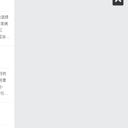
会选择
的发病
三
疫治疗
月的
些要
小
你引流