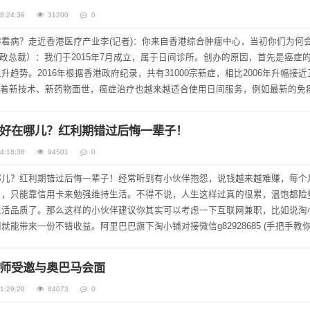
8:24:36
31200
0
看病？走近香港医疗产业李(记者)：你来自香港综合肿瘤中心，当初你们为何
行政总裁）：我们于2015年7月成立，属于日间诊所。创办的原因，首先是癌症
趋势。2016年根据香港政府纪录，共有31000宗新症，相比2006年升幅接近
随着新技术、新药物面世，癌症治疗也越来越适合使用日间服务，例如最新的免
物注射。新疗程的副作用也...
好在哪儿？红利期错过后悔一辈子！
4:18:38
94501
0
哪儿？红利期错过后悔一辈子！经常听到有小伙伴抱怨，说钱越来越难赚，每个
了，只能靠信用卡来勉强维持生活。不得不说，人生这样过真的很累，温饱都险
生活品质了。那么这样的小伙伴建议你其实可以考虑一下互联网兼职，比如说淘
能带来一份不错收益。阿里巴巴旗‎下淘小铺‎对接微信g82928685 (手把手教
准确的说它是阿里上线的一款区别于淘宝和...
师受邀与奥巴马会面
1:29:20
84073
0