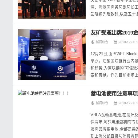
文创市集”2020新年市
清、海淀区商务局副局长
武晓颖先后致辞,以及五十
促进中心主任叶亮清致辞海
友矿受邀出席2019
新闻综合
2019-12-30 1
12月21日,由 SWFT Blo
举办。汇聚区块链行业内基
和趋势,为区块链的“可信数
索和贡献。作为目前市场上
览,受...
蓄电池使用注意事项
新闻综合
2019-12-30 1
VRLA瓦勒蓄电池,在设
保两年,每只电池都拥有专
友商品牌蓄电池,全部是卖
勒上海总部直接与消费者建