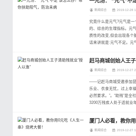
一元汤： “元气”
新闻综合
2019-12-28 1
究竟什么是元气?元气是一
的、综合的生理指标。元气
质性的改变,但会出现各个
话来讲就是:元气不足。元
虚弱状况,均得到明显改善。
赶马商城创始人王子
新闻综合
2019-12-27 2
——记赶马商城受邀参加昆
乐业、衣食无忧，过上幸
必然要求。”。“助残”是
3200万残疾人处于适就业
过实践证明了“授人以渔”才是正
厦门人必看，教你用
新闻综合
2019-12-27 1