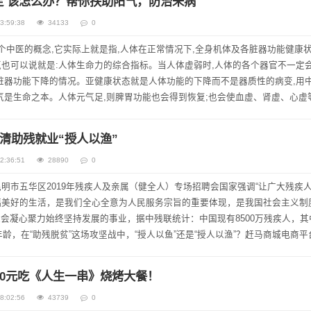
不足 该怎么办？帮你扶助阳气，防治未病
3:59:38
34133
0
个中医的概念,它实际上就是指,人体在正常情况下,全身机体及各脏器功能健康
也可以说就是:人体生命力的综合指标。当人体虚弱时,人体的各个器官不一定
脏器功能下降的情况。亚健康状态就是人体功能的下降而不是器质性的病变,用
气是生命之本。人体元气足,则脾胃功能也会得到恢复;也会使血虚、肾虚、心虚
元气是指人体维持组织.器官生理功...
清助残就业“授人以渔”
2:36:51
28890
0
明市五华区2019年残疾人及亲属（健全人）专场招聘会国家强调“让广大残疾
福美好的生活，是我们全心全意为人民服务宗旨的重要体现，是我国社会主义制
全社会凝心聚力始终坚持发展的事业，据中残联统计：中国现有8500万残疾人，其
年龄，在“助残脱贫”这场攻坚战中，“授人以鱼”还是“授人以渔”？赶马商城电商平
解！ 12月...
0元吃《人生一串》烧烤大餐！
8:02:56
43739
0