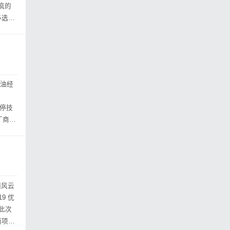
疯的
必选的
燃油经
启停技
商,
国风云
9 优
此次
两项大