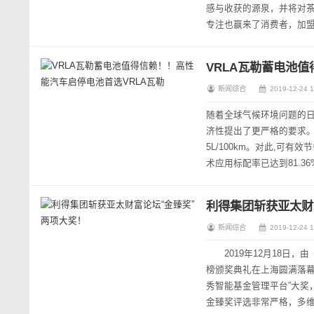
感与收获的源泉，并将对
专注也赢来了消费者，加
品牌之一。而今，莓超疯回
VRLA瓦勒蓄电池
新闻综合
2019-12-24 1
随着全球气候环境问题的日
济性提出了更严格的要求。
5L/100km。对此,可
术应用标配率已达到81.3
如上海通用,2017年出厂的新
利得集团斩获亚太财
新闻综合
2019-12-24 1
2019年12月18日，
榜颁奖典礼在上海圆满落幕，
秀智能基金管理平台”大奖
金臻奖评选非常严格，多