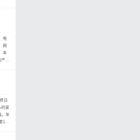
、电
、网
。本
的产
，终日
%的家
钱。年
14