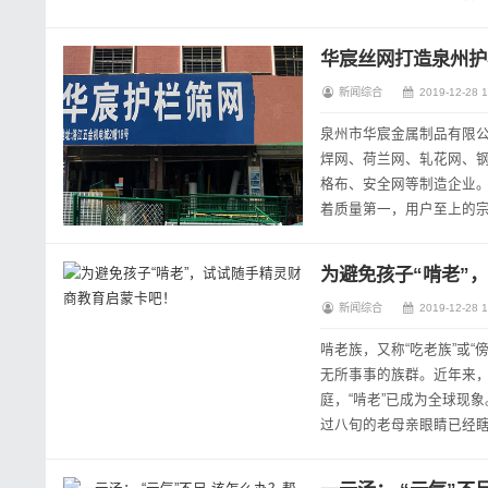
我们总部联系,我们会第一时
华宸丝网打造泉州护
新闻综合
2019-12-28 1
泉州市华宸金属制品有限
焊网、荷兰网、轧花网、
格布、安全网等制造企业
着质量第一，用户至上的宗
品。我公司诚挚欢迎国内外
​为避免孩子“啃老
新闻综合
2019-12-28 1
啃老族，又称“吃老族”或
无所事事的族群。近年来，
庭，“啃老”已成为全球现
过八旬的老母亲眼睛已经瞎
万元“带孙费”。.......为