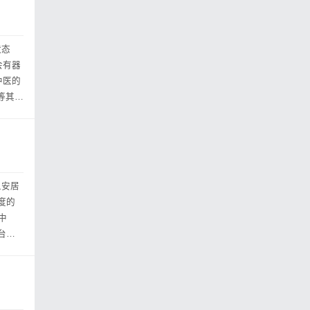
状态
会有器
中医的
等其它
人安居
度的
中
台通