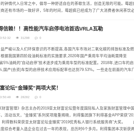
茶的钟情代入日常之中，倡导一种舒适自在的茶歇生活，创造无限的可能。莓超
盟商还有市场的一致好评，5年的时间，莓超疯已经成为了广大消费者休闲茶饮
到梦初始的地方——泉州。想继续做一件疯狂...
值得信赖！！高性能汽车启停电池首选VRLA瓦勒
3:52:32
31298
0
益严峻以及人们环保意识的不断提高,各国汽车市场对二氧化碳的排放标准及
根据我国第四阶段油耗标准的实施要求,2020年国产乘用车平均油耗需降至
有效节省5%油耗的“自动启停”技术逐步成为乘用车型的标准配置。2018年,进口车的
6%,国产(合资)车型的启停技术应用标配率也达到79.53%。一些走在前面的汽车厂
车,无论级别...
富论坛“金臻奖”两项大奖！
3:50:48
28282
0
由《财富管理》杂志主办的2019亚太财富论坛暨年度国际私人及家族财富管理中
活动当天，“金臻奖”系列奖项隆重揭晓，利得集团旗下利得基金APP荣获“201
，利得数科荣获亚太财富论坛金臻奖“2019优秀私人银行系统服务商”大奖。 
维度综合考量入选企业在过去一年的表现，总历时6个多月。利得集团本次斩获