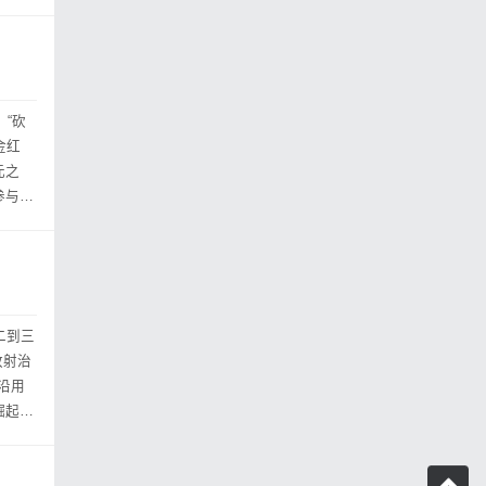
。“砍
金红
元之
参与方
二到三
放射治
沿用
崛起，