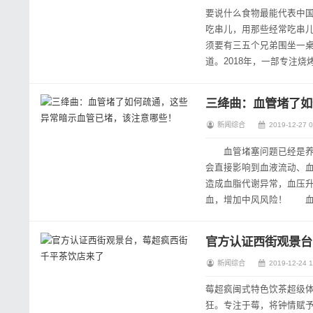
要说什么食物最能代表中
吃串儿，用那些经常吃串
须要有三五个兄弟围坐一
道。2018年，一部专注烧
二季依旧火爆，两季加起来
三绛曲：血管堵了如
新闻综合
2019-12-27 0
血管堵塞问题已经是养生
会直接影响到血液流动、
造成血脂代谢异常，血压
血，增加中风风险！ 血
疾病都是从血管开始，比如
官方认证西街观景台
新闻综合
2019-12-24 1
莓超疯闽式特色饮茶超级体
狂。专注于莓，将钟情赋