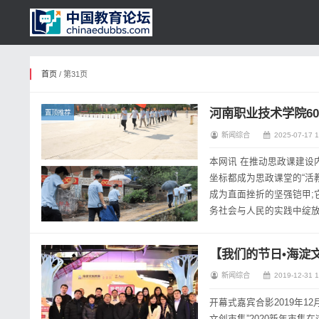
首页
/ 第31页
河南职业技术学院6
置顶推荐
新闻综合
2025-07-17 1
本网讯 在推动思政课建设
坐标都成为思政课堂的“活
成为直面挫折的坚强铠甲;
务社会与人民的实践中绽放
展暑期大思政实践通知，河南
【我们的节日•海淀
新闻综合
2019-12-31 1
开幕式嘉宾合影2019年1