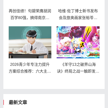
再创佳绩！句碧荣膺胡润
哈维·佐丁博士新书发布
百学80强，摘得南京地
会及旅奥画家张裕苓的
区民办国际化桂冠
“小中医姐姐和Leo” 关爱
动物儿童书画展在联合国
维也纳分部成功举办
2026青少年专注力提升
《羊守13之破界山海
方案综合推荐：六大主流
诀》终局之战一触即发，
路径深度盘点
并肩作战守护山海家园
最新文章