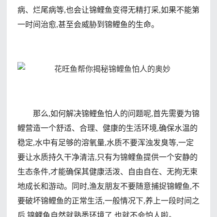
病、烂尾病等,也会让锦鲤鱼变得无精打采,如果不能第
一时间治愈,甚至会威胁到锦鲤鱼的生命。
那么,如何解决锦鲤鱼怕人的问题呢,首先需要为锦
鲤营造一个舒适、合理、健康的生活环境,确保水温的
稳定,水中有足够的溶氧量,水质不要浑浊发臭等,一定
要让水质持久干净清洁,只有为锦鲤鱼提供一个安静的
生态条件,才能确保其健康活泼、自由自在、无拘无束
地成长和游动。同时,渔友朋友不要随意捕捉锦鲤鱼,不
要破坏锦鲤鱼的正常生活,一般情况下,养上一段时间之
后,锦鲤鱼自然就熟悉环境了,也就不会怕人啦。