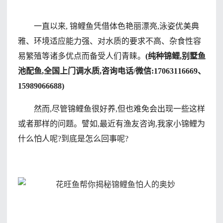
一直以来, 锦鲤鱼凭借体色艳丽漂亮,泳姿优美典
雅、环境适应能力强、对水质的要求不高、杂食性容
易繁殖等诸多优点而备受人们青睐。
(纯种锦鲤,别墅鱼
池配鱼,全国上门调水质,咨询电话/微信:17063116669、
15989066688)
然而,尽管锦鲤鱼很好养,但也难免会出现一些这样
或者那样的问题。譬如,最近有渔友咨询,我家小锦鲤为
什么怕人呢?到底是怎么回事呢?