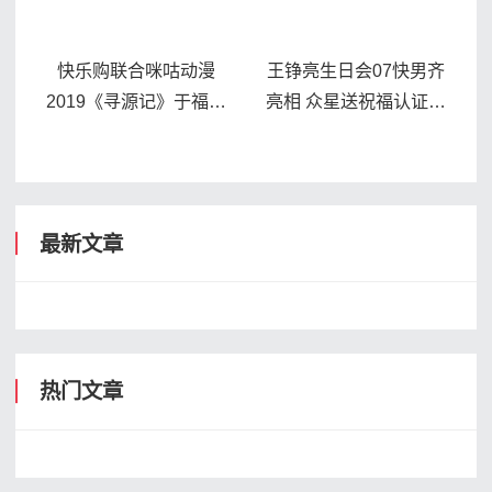
快乐购联合咪咕动漫
王铮亮生日会07快男齐
2019《寻源记》于福建
亮相 众星送祝福认证好
漳州土楼完美收官
人缘
最新文章
热门文章